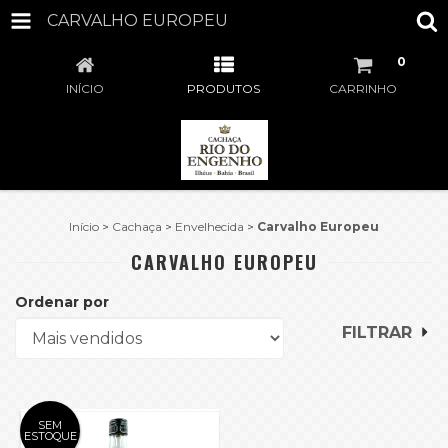
CARVALHO EUROPEU
0
INÍCIO
PRODUTOS
CARRINHO
Início
>
Cachaça
>
Envelhecida
>
Carvalho Europeu
CARVALHO EUROPEU
Ordenar por
FILTRAR
SEM
ESTOQUE